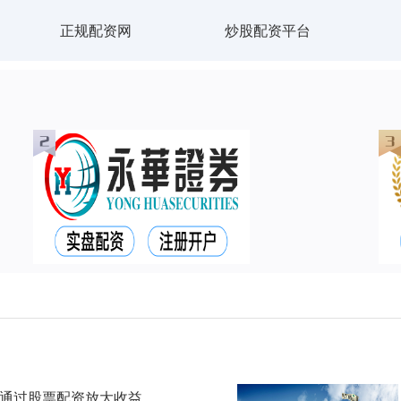
正规配资网
炒股配资平台
何通过股票配资放大收益