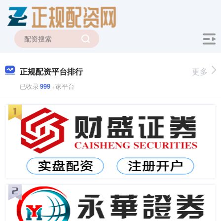
正规配资平台排行
更多
已收录
999
+家平台