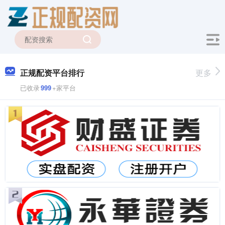
正规配资平台排行
更多
已收录
999
+家平台