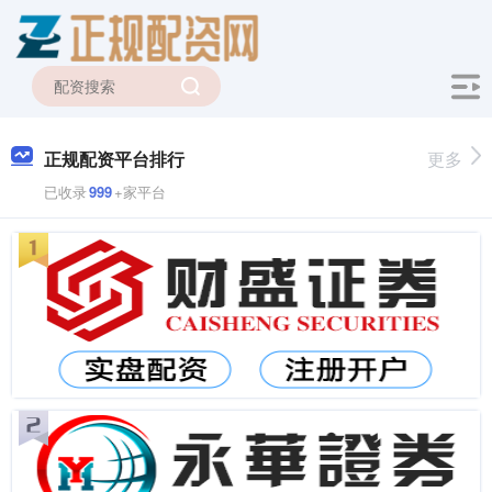
正规配资平台排行
更多
已收录
999
+家平台