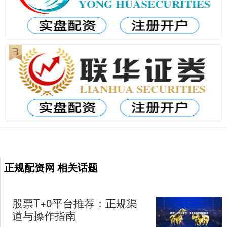
正规配资网 相关话题
股票T+0平台推荐：正规渠
道与操作指南