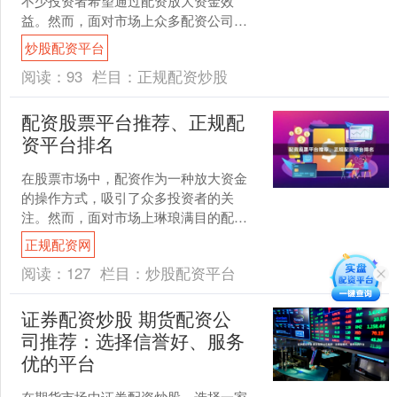
不少投资者希望通过配资放大资金效
益。然而，面对市场上众多配资公司，
如何选择一家合规、安全、服务优质的
炒股配资平台
平台，成为投资者最关心的问....
阅读：
93
栏目：
正规配资炒股
配资股票平台推荐、正规配
资平台排名
在股票市场中，配资作为一种放大资金
的操作方式，吸引了众多投资者的关
注。然而，面对市场上琳琅满目的配资
平台，如何选择一家正规、安全、可靠
正规配资网
的平台成为投资者最关心的问....
阅读：
127
栏目：
炒股配资平台
证券配资炒股 期货配资公
司推荐：选择信誉好、服务
优的平台
在期货市场中证券配资炒股，选择一家