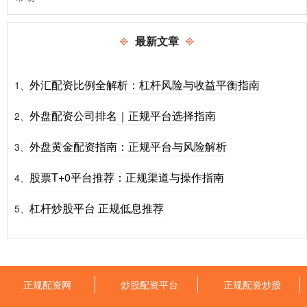
最新文章
外汇配资比例全解析：杠杆风险与收益平衡指南
1、
外盘配资公司排名｜正规平台选择指南
2、
外盘黄金配资指南：正规平台与风险解析
3、
股票T+0平台推荐：正规渠道与操作指南
4、
杠杆炒股平台 正规低息推荐
5、
正规配资网
炒股配资平台
正规配资炒股