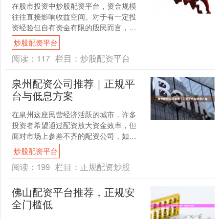
在股市投资中炒股配资平台，资金规模
往往直接影响收益空间。对于有一定投
资经验但自有资金有限的股民而言，选
择一家靠谱的配资公司，是实现资金杠
炒股配资平台
杆、放大收益的重要途径。....
阅读：
117
栏目：
炒股配资平台
泉州配资公司推荐｜正规平
台与低息方案
在泉州这座民营经济活跃的城市，许多
投资者希望通过配资放大资金效率，但
面对市场上参差不齐的配资公司，如何
选择正规平台、获取低息方案成为关
炒股配资平台
键。本文基于行业调研与用户....
阅读：
199
栏目：
正规配资炒股
佛山配资平台推荐，正规安
全门槛低