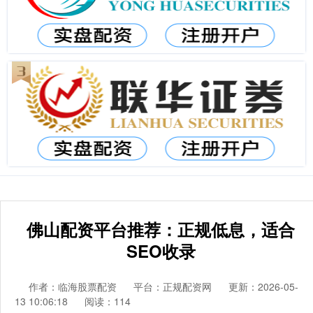
佛山配资平台推荐：正规低息，适合
SEO收录
作者：临海股票配资
平台：正规配资网
更新：2026-05-
13 10:06:18
阅读：114