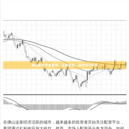
在佛山这座经济活跃的城市，越来越多的投资者开始关注配资平台，
希望通过杠杆效应放大收益。然而，市场上配资平台鱼龙混杂，如何