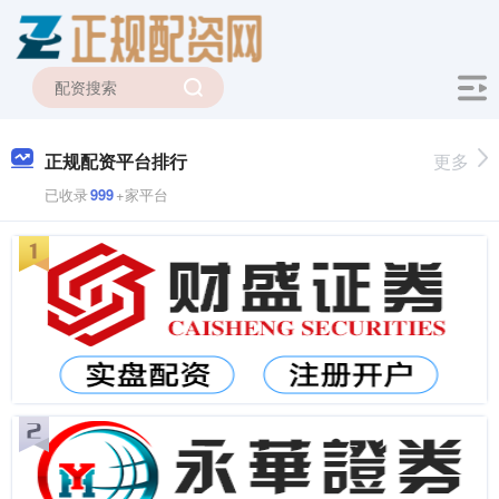
正规配资平台排行
更多
已收录
999
+家平台