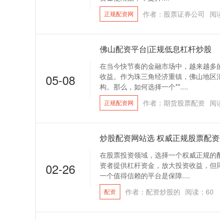
作者：股票证券公司
阅
正规配资网
佛山配资平台|正规低息杠杆炒股
在当今快节奏的金融市场中，越来越多
05-08
收益。作为珠三角经济重镇，佛山地区
构。那么，如何选择一个**....
作者：期货股票配资
阅
正规配资网
炒股配资网站选 权威正规股票配
在股票投资领域，选择一个权威正规的
02-26
资者提供杠杆资金，放大投资收益，但
一个值得信赖的平台是保障....
作者：配资炒股的
阅读：
60
配资