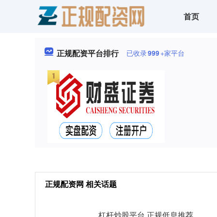
首页
正规配资平台排行
已收录
999
+家平台
正规配资网 相关话题
杠杆炒股平台 正规低息推荐