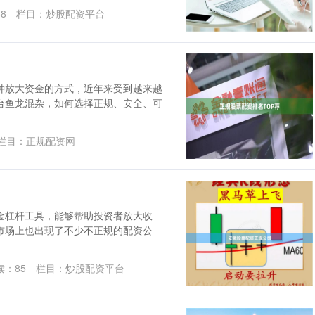
68
栏目：
炒股配资平台
种放大资金的方式，近年来受到越来越
台鱼龙混杂，如何选择正规、安全、可
栏目：
正规配资网
金杠杆工具，能够帮助投资者放大收
市场上也出现了不少不正规的配资公
读：
85
栏目：
炒股配资平台