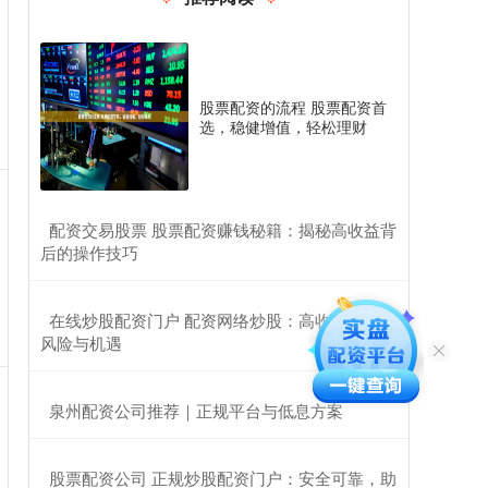
股票配资的流程 股票配资首
选，稳健增值，轻松理财
​配资交易股票 股票配资赚钱秘籍：揭秘高收益背
后的操作技巧
​在线炒股配资门户 配资网络炒股：高收益背后的
风险与机遇
​泉州配资公司推荐｜正规平台与低息方案
​股票配资公司 正规炒股配资门户：安全可靠，助