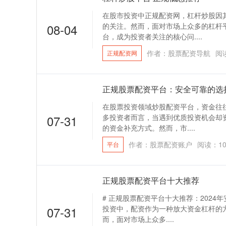
在股市投资中正规配资网，杠杆炒股因
08-04
的关注。然而，面对市场上众多的杠杆
台，成为投资者关注的核心问....
作者：股票配资导航
阅
正规配资网
正规股票配资平台：安全可靠的选
在股票投资领域炒股配资平台，资金往
07-31
多投资者而言，当遇到优质投资机会却
的资金补充方式。然而，市....
作者：股票配资账户
阅读：
1
平台
正规股票配资平台十大推荐
# 正规股票配资平台十大推荐：2024
07-31
投资中，配资作为一种放大资金杠杆的
而，面对市场上众多....