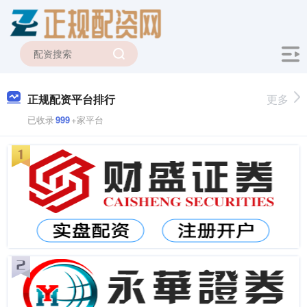
正规配资平台排行
更多
已收录
999
+家平台