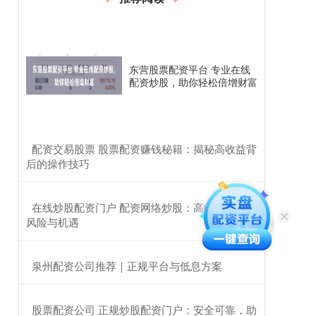
东营股票配资平台 专业在线
配资炒股，助你轻松倍增财富
​配资交易股票 股票配资赚钱秘籍：揭秘高收益背
后的操作技巧
​在线炒股配资门户 配资网络炒股：高收益背后的
风险与机遇
​泉州配资公司推荐｜正规平台与低息方案
​股票配资公司 正规炒股配资门户：安全可靠，助