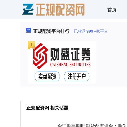
首页
正规配资平台排行
已收录
999
+家平台
正规配资网 相关话题
金证股票股吧 期货配资资金：助