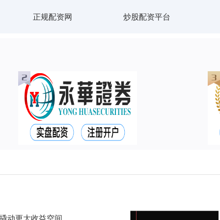
正规配资网
炒股配资平台
你撬动更大收益空间