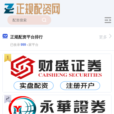
正规配资平台排行
更多
已收录
999
+家平台