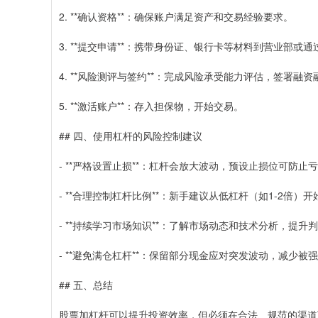
2. **确认资格**：确保账户满足资产和交易经验要求。
3. **提交申请**：携带身份证、银行卡等材料到营业部或
4. **风险测评与签约**：完成风险承受能力评估，签署融
5. **激活账户**：存入担保物，开始交易。
## 四、使用杠杆的风险控制建议
- **严格设置止损**：杠杆会放大波动，预设止损位可防止
- **合理控制杠杆比例**：新手建议从低杠杆（如1-2倍）
- **持续学习市场知识**：了解市场动态和技术分析，提升
- **避免满仓杠杆**：保留部分现金应对突发波动，减少被
## 五、总结
股票加杠杆可以提升投资效率，但必须在合法、规范的渠道