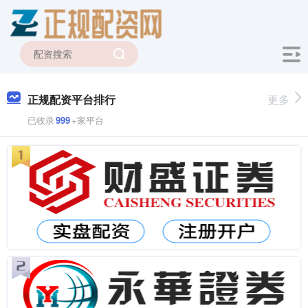
正规配资平台排行
更多
已收录
999
+家平台