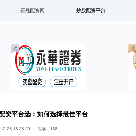
正规配资网
炒股配资平台
股配资平台选：如何选择最佳平台
2-26 18:28:20
阅读：138