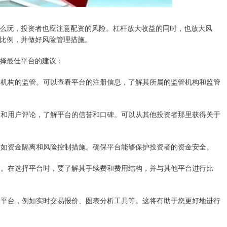
么玩，投资者也应注意配资的风险。杠杆放大收益的同时，也放大风
比例，并做好风险管理措施。
择最佳平台的建议：
监管机构的监管。可以查看平台的注册信息，了解其所属的监管机构和监管
评价和用户评论，了解平台的信誉和口碑。可以从其他投资者那里获得关于
，例如资金隔离和风险控制措施。确保平台能够保护投资者的资金安全。
不同。在选择平台时，要了解其手续费和费用结构，并与其他平台进行比
能的平台，例如实时交易报价、图表分析工具等。这将有助于您更好地进行