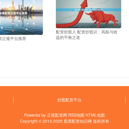
配资炒股入 配资炒股识：风险与收
益的平衡之道
资正规平台推荐
炒股配资平台
Powered by
正规配资网
RSS地图
HTML地图
Copyright
© 2013-2025
股票配资知识网
版权所有