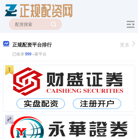
正规配资平台排行
更多
已收录
999
+家平台