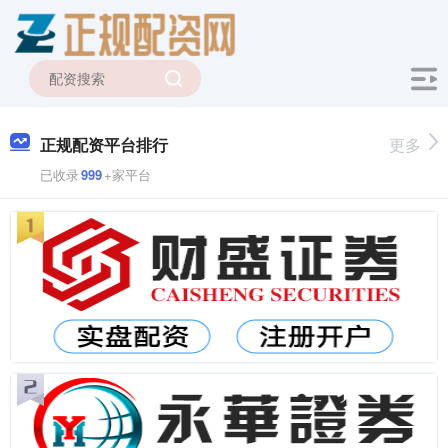
正规配资平台排行
更多
已收录
999
+家平台