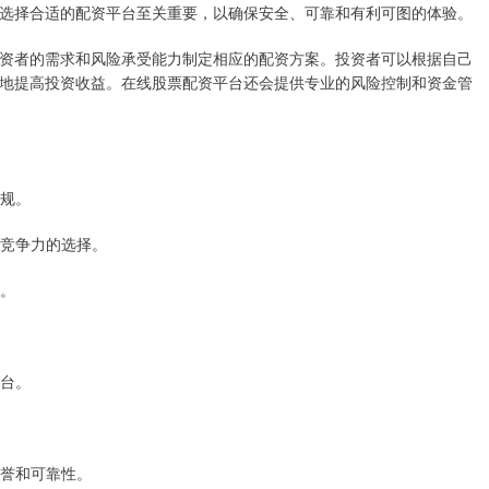
选择合适的配资平台至关重要，以确保安全、可靠和有利可图的体验。
资者的需求和风险承受能力制定相应的配资方案。投资者可以根据自己
地提高投资收益。在线股票配资平台还会提供专业的风险控制和资金管
法规。
具竞争力的选择。
率。
平台。
声誉和可靠性。