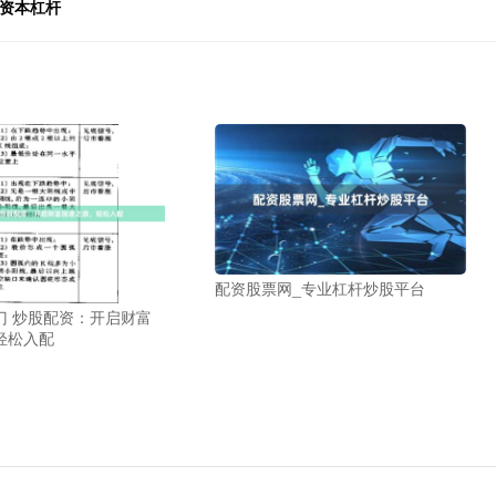
动资本杠杆
配资股票网_专业杠杆炒股平台
门 炒股配资：开启财富
轻松入配