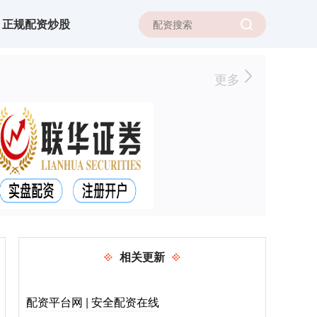
正规配资炒股
更多
相关更新
配资平台网 | 安全配资在线