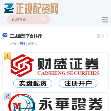
正规配资平台排行
更多
已收录
999
+家平台