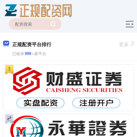
正规配资平台排行
更多
已收录
999
+家平台