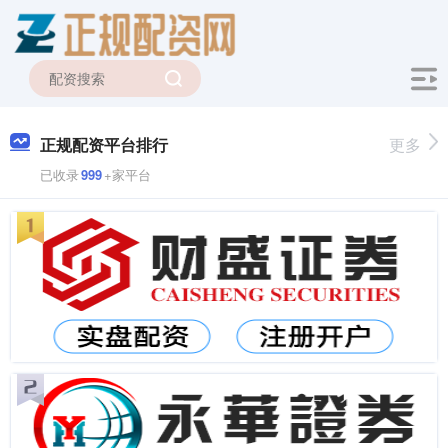
正规配资平台排行
更多
已收录
999
+家平台