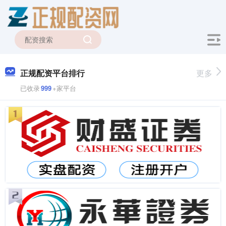
正规配资平台排行
更多
已收录
999
+家平台