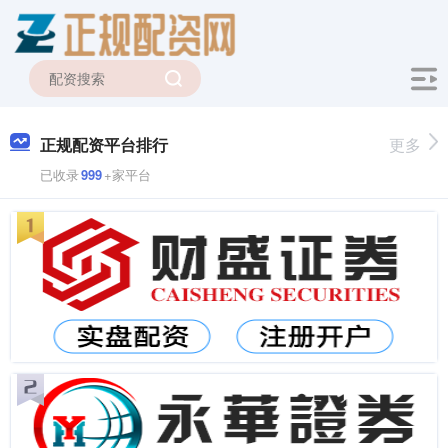
正规配资平台排行
更多
已收录
999
+家平台